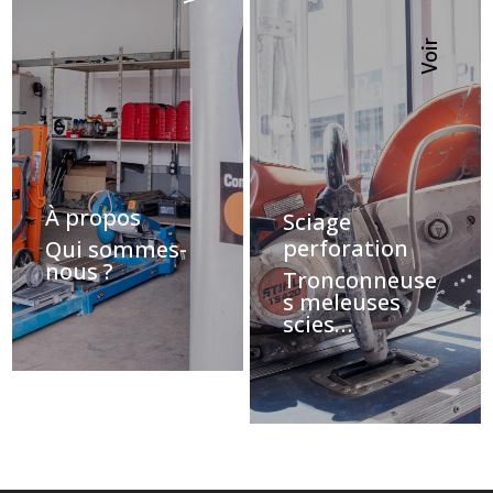
Voir
À propos
Sciage
perforation
Qui sommes-
nous ?
Tronconneuse
s meleuses
scies…