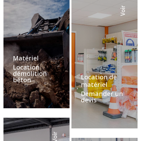
Voir
Matériel
Location
démolition
Location de
béton
matériel
Demander un
devis
Voir