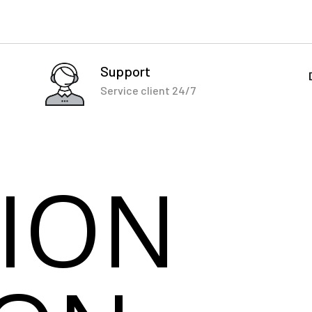
Support
Service client 24/7
ION