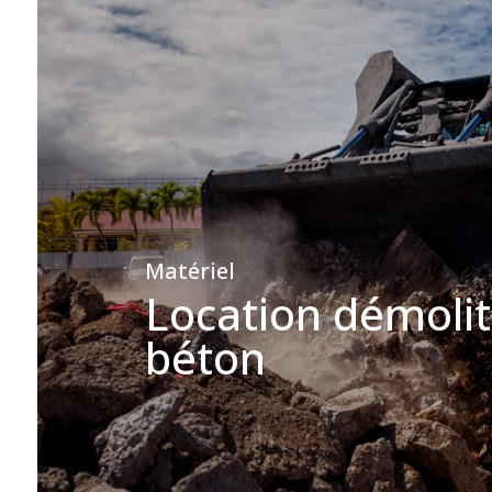
Matériel
Location démolit
béton