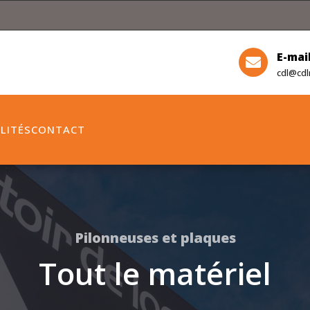
E-mai

cdl@cdl
LITÉS
CONTACT
Pilonneuses et plaques
Tout le matériel