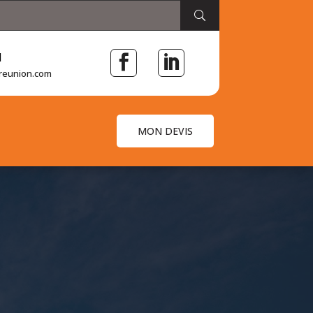
l


reunion.com
MON DEVIS