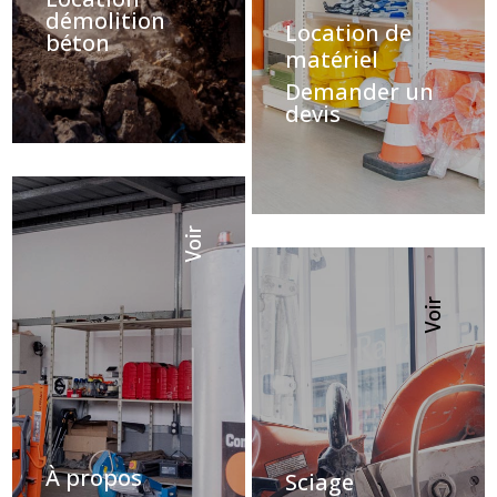
démolition
Location de
béton
matériel
Demander un
devis
Voir
Voir
À propos
Sciage