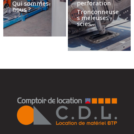
perforation
Qui sommes-
nous ?
Tronconneuse
s meleuses
scies…