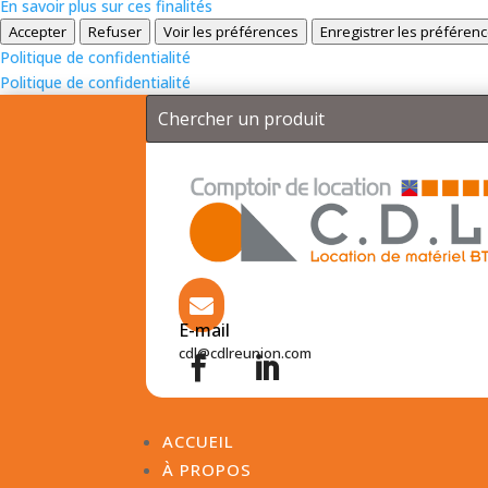
En savoir plus sur ces finalités
Accepter
Refuser
Voir les préférences
Enregistrer les préféren
Politique de confidentialité
Politique de confidentialité

E-mail
cdl@cdlreunion.com


ACCUEIL
À PROPOS